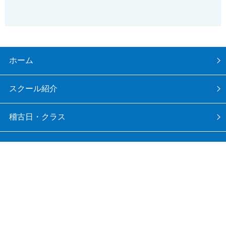
ホーム
スクール紹介
稽古日・クラス
写真集
月間予定表
入会希望の方へ